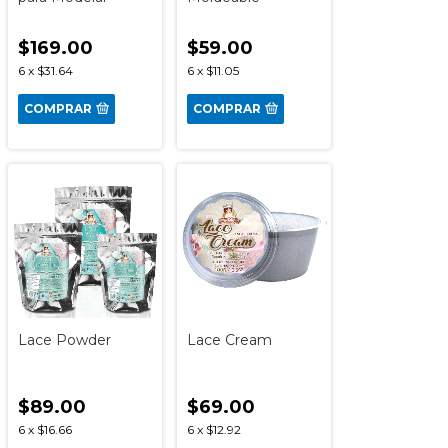
$169.00
$59.00
6
x
$31.64
6
x
$11.05
COMPRAR
COMPRAR
Lace Powder
Lace Cream
$89.00
$69.00
6
x
$16.66
6
x
$12.92