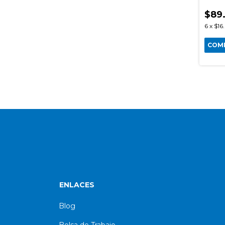
$89
6
x
$16
COM
ENLACES
Blog