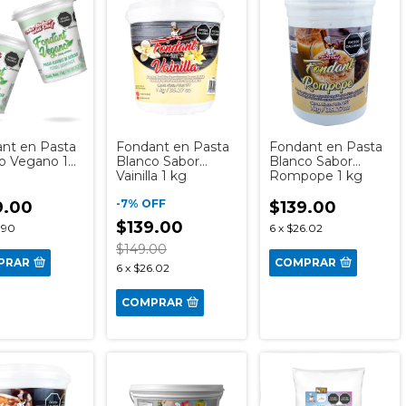
nt en Pasta
Fondant en Pasta
Fondant en Pasta
o Vegano 1
Blanco Sabor
Blanco Sabor
Vainilla 1 kg
Rompope 1 kg
-
7
%
OFF
9.00
$139.00
$139.00
.90
6
x
$26.02
$149.00
PRAR
COMPRAR
6
x
$26.02
COMPRAR