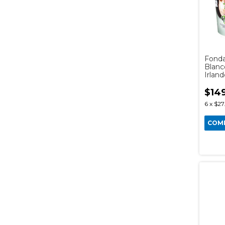
Fonda
Blan
Irland
$14
6
x
$27
COM