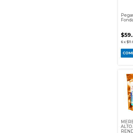
Pega
Fonda
$59
6
x
$11.
COM
MER
ALTO
REND