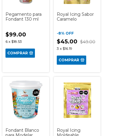
Pegamento para
Royal Icing Sabor
Fondant 130 ml
Caramelo
-
8
%
OFF
$99.00
$45.00
6
x
$18.53
$49.00
3
x
$16.19
COMPRAR
COMPRAR
Fondant Blanco
Royal Icing
para Modelar
Moldeable