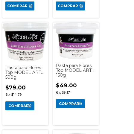
COMPRAR
COMPRAR
Pasta para Flores
Pasta para Flores
Top MODEL ART
Top MODEL ART
150g
500g
$49.00
$79.00
6
x
$9.17
6
x
$14.79