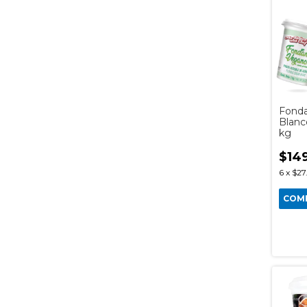
Fonda
Blanc
kg
$14
6
x
$27
COM