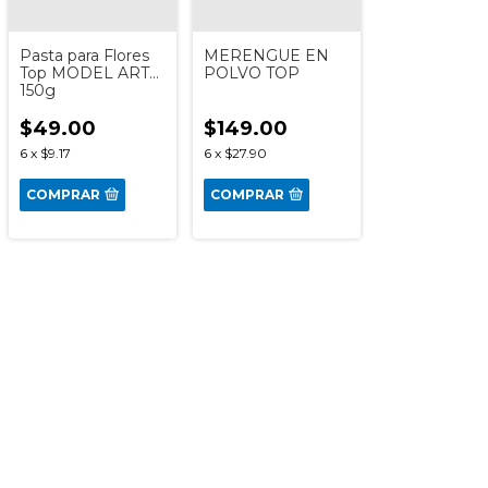
Pasta para Flores
MERENGUE EN
Top MODEL ART
POLVO TOP
150g
$49.00
$149.00
6
x
$9.17
6
x
$27.90
COMPRAR
COMPRAR