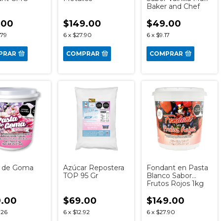
Baker and Chef
.00
$149.00
$49.00
.79
6
x
$27.90
6
x
$9.17
PRAR
COMPRAR
COMPRAR
a de Goma
Azúcar Repostera
Fondant en Pasta
TOP 95 Gr
Blanco Sabor
Frutos Rojos 1kg
9.00
$69.00
$149.00
.26
6
x
$12.92
6
x
$27.90