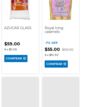
AZUCAR GLASS
Royal Icing
caramelo
-
7
%
OFF
$59.00
$55.00
6
x
$11.05
$59.00
6
x
$10.30
COMPRAR
COMPRAR