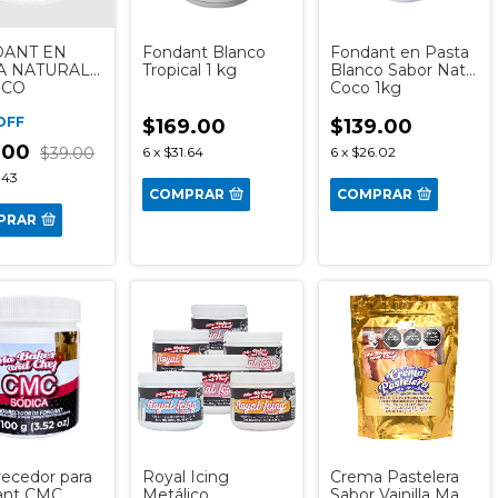
ANT EN
Fondant Blanco
Fondant en Pasta
A NATURAL
Tropical 1 kg
Blanco Sabor Nata
NCO
Coco 1kg
OFF
$169.00
$139.00
.00
$39.00
6
x
$31.64
6
x
$26.02
.43
COMPRAR
COMPRAR
PRAR
ecedor para
Royal Icing
Crema Pastelera
ant CMC
Metálico
Sabor Vainilla Ma