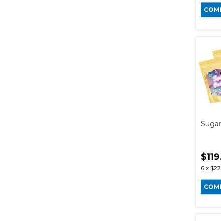
COM
Sugar
$119
6
x
$22
COM