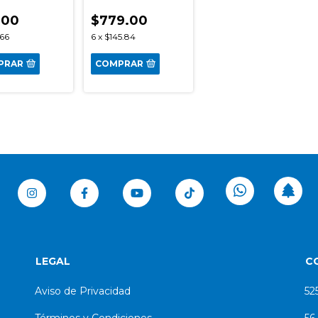
.00
$779.00
.66
6
x
$145.84
PRAR
COMPRAR
LEGAL
C
Aviso de Privacidad
52