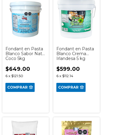
Fondant en Pasta
Fondant en Pasta
Blanco Sabor Nata
Blanco Crema
Coco 5kg
Irlandesa 5 kg
$649.00
$599.00
6
x
$121.50
6
x
$112.14
COMPRAR
COMPRAR