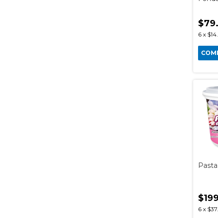
$79
6
x
$14
COM
Past
$19
6
x
$37