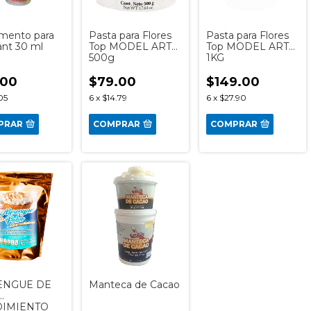
mento para
Pasta para Flores
Pasta para Flores
nt 30 ml
Top MODEL ART
Top MODEL ART
500g
1KG
.00
$79.00
$149.00
05
6
x
$14.79
6
x
$27.90
PRAR
COMPRAR
COMPRAR
ENGUE DE
Manteca de Cacao
IMIENTO