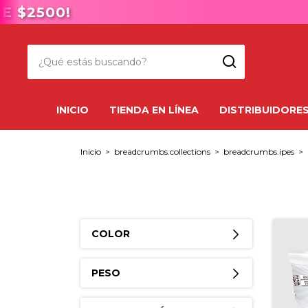
$2500!
INICIO
TIENDA EN LÍNEA
DISTRIBUIDORE
Inicio
>
breadcrumbs.collections
>
breadcrumbs.ipes
>
COLOR
PESO