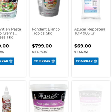
nt en Pasta
Fondant Blanco
Azúcar Repostera
co Crema
Tropical 5kg
TOP 905 Gr
esa 1 kg
9.00
$799.00
$69.00
.90
6
x
$149.59
6
x
$12.92
PRAR
COMPRAR
COMPRAR