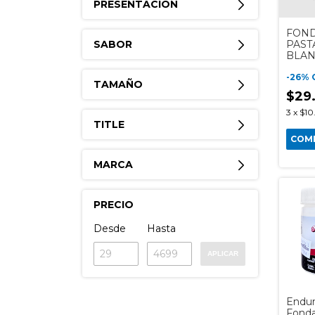
PRESENTACIÓN
FOND
SABOR
PAST
BLA
-
26
%
TAMAÑO
$29
3
x
$10
TITLE
COM
MARCA
PRECIO
Desde
Hasta
APLICAR
Endur
Fond