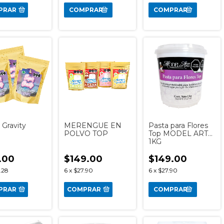
PRAR
 Gravity
MERENGUE EN
Pasta para Flores
POLVO TOP
Top MODEL ART
1KG
.00
$149.00
$149.00
.28
6
x
$27.90
6
x
$27.90
PRAR
COMPRAR