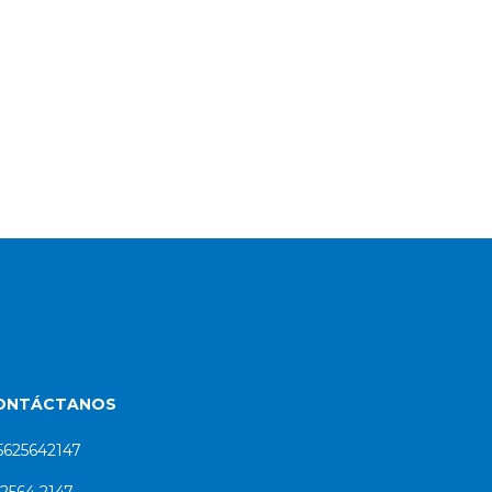
ONTÁCTANOS
5625642147