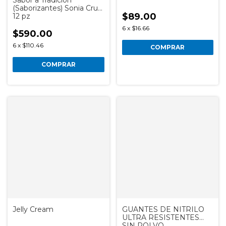
(Saborizantes) Sonia Cruz
$89.00
12 pz
6
x
$16.66
$590.00
6
x
$110.46
COMPRAR
Jelly Cream
GUANTES DE NITRILO
ULTRA RESISTENTES
SIN POLVO