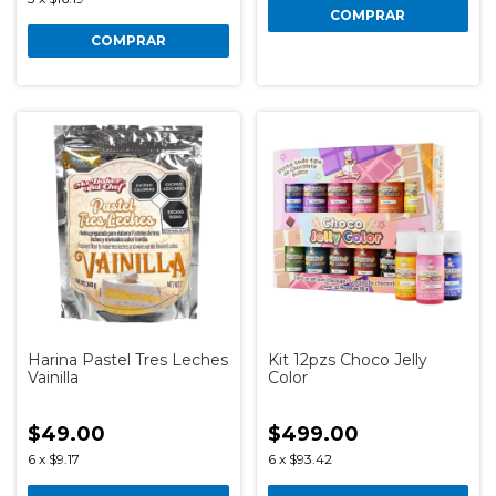
COMPRAR
COMPRAR
Harina Pastel Tres Leches
Kit 12pzs Choco Jelly
Vainilla
Color
$49.00
$499.00
6
x
$9.17
6
x
$93.42