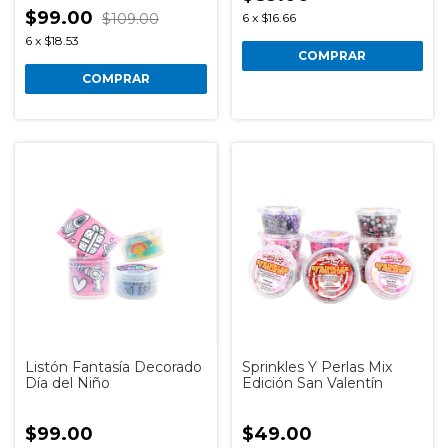
$99.00
$109.00
6
x
$16.66
6
x
$18.53
COMPRAR
Listón Fantasía Decorado
Sprinkles Y Perlas Mix
Día del Niño
Edición San Valentín
$99.00
$49.00