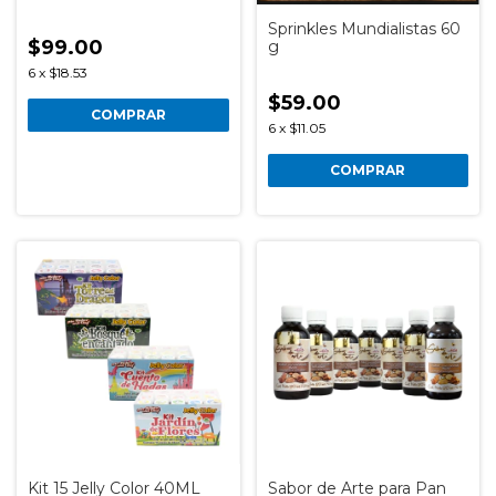
Sprinkles Mundialistas 60
$99.00
g
6
x
$18.53
$59.00
COMPRAR
6
x
$11.05
COMPRAR
Kit 15 Jelly Color 40ML
Sabor de Arte para Pan