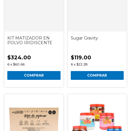
KIT MATIZADOR EN
Sugar Gravity
POLVO IRIDISCENTE
$324.00
$119.00
6
x
$60.66
6
x
$22.28
COMPRAR
COMPRAR