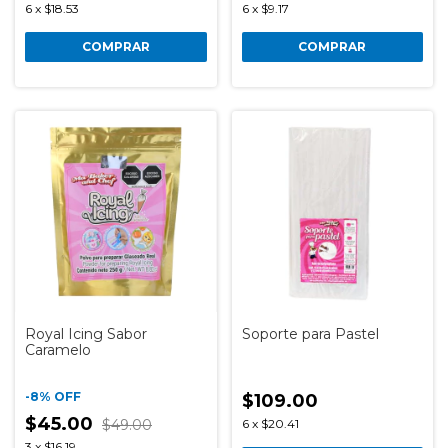
6
x
$18.53
6
x
$9.17
COMPRAR
COMPRAR
Royal Icing Sabor
Soporte para Pastel
Caramelo
-
8
%
OFF
$109.00
$45.00
$49.00
6
x
$20.41
3
x
$16.19