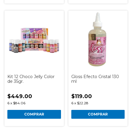
Kit 12 Choco Jelly Color
Gloss Efecto Cristal 130
de 35gr.
ml
$449.00
$119.00
6
x
$84.06
6
x
$22.28
COMPRAR