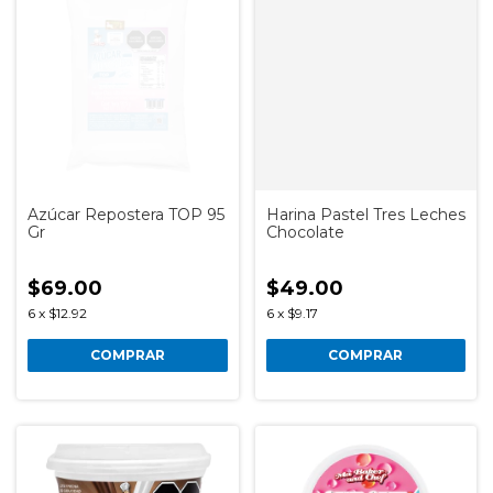
Azúcar Repostera TOP 95
Harina Pastel Tres Leches
Gr
Chocolate
$69.00
$49.00
6
x
$12.92
6
x
$9.17
COMPRAR