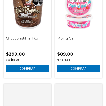
Chocoplastilina 1 kg
Piping Gel
$299.00
$89.00
6
x
$55.98
6
x
$16.66
COMPRAR
COMPRAR