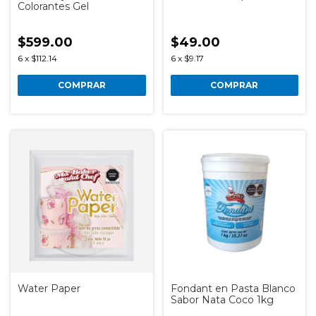
Colorantes Gel
$599.00
$49.00
6
x
$112.14
6
x
$9.17
COMPRAR
COMPRAR
Water Paper
Fondant en Pasta Blanco
Sabor Nata Coco 1kg