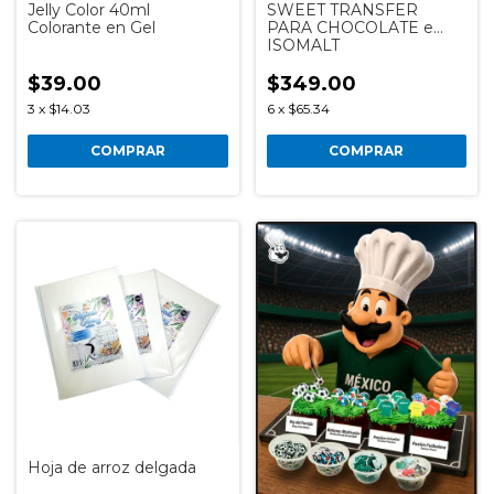
Jelly Color 40ml
SWEET TRANSFER
Colorante en Gel
PARA CHOCOLATE e
ISOMALT
$39.00
$349.00
3
x
$14.03
6
x
$65.34
COMPRAR
COMPRAR
Hoja de arroz delgada