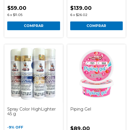
$59.00
$139.00
6
x
$11.05
6
x
$26.02
COMPRAR
COMPRAR
Spray Color HighLighter
Piping Gel
45 g
-
9
%
OFF
$89.00