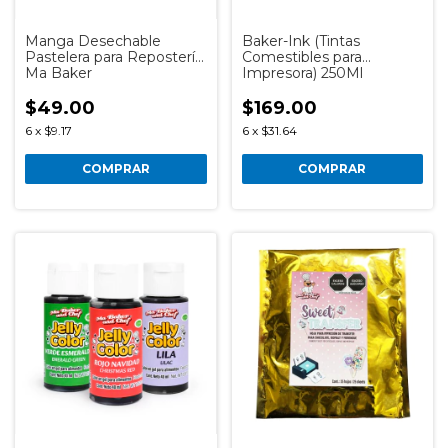
Manga Desechable
Baker-Ink (Tintas
Pastelera para Repostería
Comestibles para
Ma Baker
Impresora) 250Ml
$49.00
$169.00
6
x
$9.17
6
x
$31.64
COMPRAR
COMPRAR